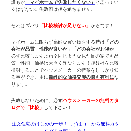
誰もが
「マイホームで失敗したくない」
と思ってい
るはずなのに失敗例は後を絶ちません。
それはズバリ
「比較検討が足りない」
からです！
マイホームに限らず高額な買い物をする時は
「どの
会社が品質・性能が良いか」「どの会社がお得か」
必ず比較しますよね？同じような見た目の家でも品
質・性能・価格は大きく異なります！複数社を比較
検討することでハウスメーカーの特徴をしっかり知
る事ができ、更に
最終的な価格交渉の際も有利に
な
ります。
失敗しないために、必ず
ハウスメーカーの無料カタ
ログで「比較」
して下さい！
注文住宅のはじめの一歩！まずはココから無料カタ
ログを比較しよう！