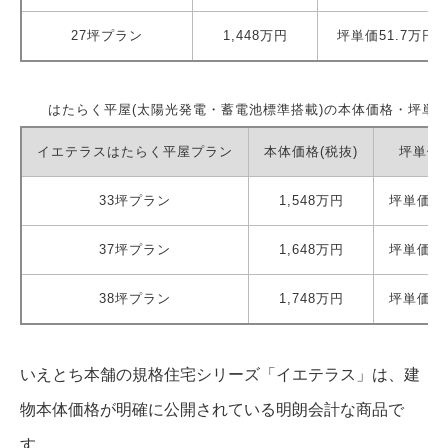
27坪プラン
1,448万円
坪単価51.7万円
はたらく平屋(太陽光発電・蓄電池標準搭載)の本体価格・坪単
イエテラスはたらく平屋プラン
本体価格(税抜)
坪単価(
33坪プラン
1,548万円
坪単価46
37坪プラン
1,648万円
坪単価44
38坪プラン
1,748万円
坪単価46
いえとち本舗の規格住宅シリーズ「イエテラス」は、建
物本体価格が明確に公開されている明朗会計な商品で
す。