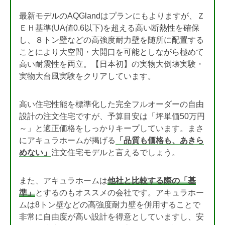
最新モデルのAQGlandはプランにもよりますが、Ｚ
ＥＨ基準(UA値0.6以下)を超える高い断熱性を確保
し、８トン壁などの高強度耐力壁を随所に配置する
ことにより大空間・大開口を可能としながら極めて
高い耐震性を両立。【日本初】の実物大倒壊実験・
実物大台風実験をクリアしています。
高い住宅性能を標準化した完全フルオーダーの自由
設計の注文住宅ですが、予算目安は「坪単価50万円
～」と適正価格をしっかりキープしています。まさ
にアキュラホームが掲げる
「品質も価格も、あきら
めない」
注文住宅モデルと言えるでしょう。
また、アキュラホームは
他社と比較する際の「基
準」
とするのもオススメの会社です。アキュラホー
ムは8トン壁などの高強度耐力壁を併用することで
非常に自由度が高い設計を得意としていますし、安