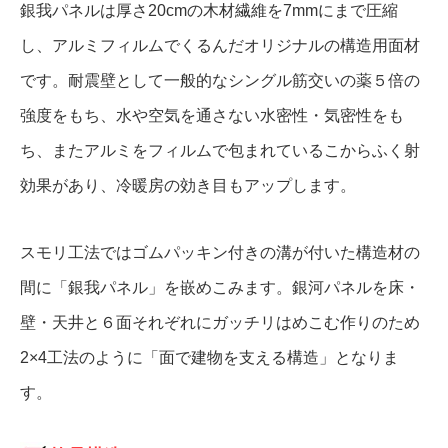
銀我パネルは厚さ20cmの木材繊維を7mmにまで圧縮
し、アルミフィルムでくるんだオリジナルの構造用面材
です。耐震壁として一般的なシングル筋交いの薬５倍の
強度をもち、水や空気を通さない水密性・気密性をも
ち、またアルミをフィルムで包まれているこからふく射
効果があり、冷暖房の効き目もアップします。
スモリ工法ではゴムパッキン付きの溝が付いた構造材の
間に「銀我パネル」を嵌めこみます。銀河パネルを床・
壁・天井と６面それぞれにガッチリはめこむ作りのため
2×4工法のように「面で建物を支える構造」となりま
す。